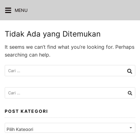
Langsung
MENU
ke
konten
Tidak Ada yang Ditemukan
It seems we can’t find what you’re looking for. Perhaps
searching can help.
Cari
untuk:
Cari
untuk:
POST KATEGORI
Post
Kategori